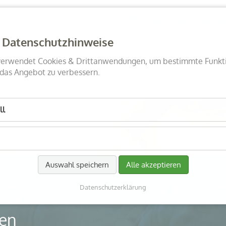
+49 (0)30 - 911 48 66
 Datenschutzhinweise
n
verwendet Cookies & Drittanwendungen, um bestimmte Funkt
Über uns
Leistungs­spektrum
gen
das Angebot zu verbessern.
ll
Auswahl speichern
Alle akzeptieren
and für Ihre Ge
Datenschutz­erklärung
men