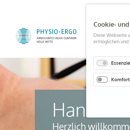
Cookie- und
Navigatio
Diese Webseite 
Aktuelles
übersprin
ermöglichen und 
Essenzie
Komfort
Hand in H
Herzlich willkom