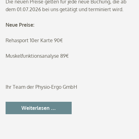
Die neuen Preise gelten für jede neue Buchung, die ab
dem 01.07.2026 bei uns getätigt und terminiert wird.
Neue Preise:
Rehasport 10er Karte 90€
Muskelfunktionsanalyse 89€
Ihr Team der Physio-Ergo GmbH
Neue
Weiterlesen …
Selbstzahler-
Preise
ab
dem
01.07.2026