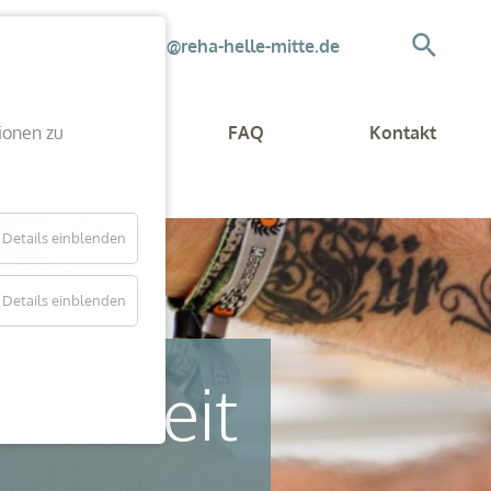
 0
info@reha-helle-mitte.de
ionen zu
Karriere
FAQ
Kontakt
Details einblenden
Details einblenden
sundheit